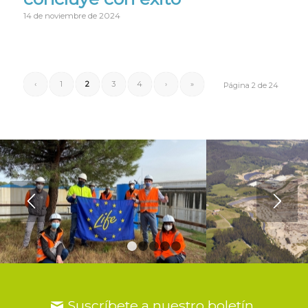
14 de noviembre de 2024
‹
1
2
3
4
›
»
Página 2 de 24
1
2
3
4
5
Suscríbete a nuestro boletín