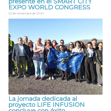
presente en el SMART CITY
EXPO WORLD CONGRESS
22 de noviembre de 2024
La jornada dedicada al
proyecto LIFE INFUSION
concluye con éxito