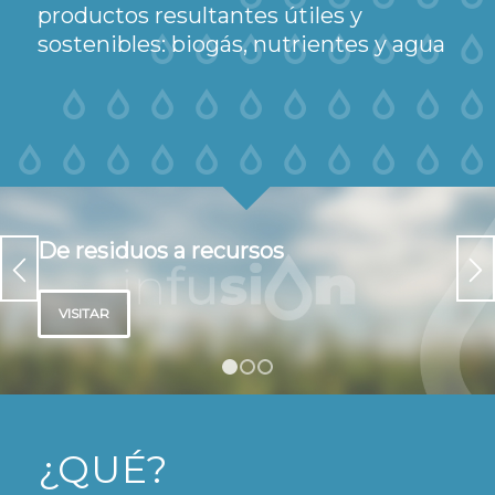
productos resultantes útiles y
sostenibles: biogás, nutrientes y agua
1
2
3
¿QUÉ?