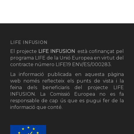
LIFE INFUSION
El projecte
LIFE INFUSION
està cofinançat pel
programa LIFE de la Unió Europea en virtut del
contracte número LIFE19 ENV/ES/000283.
La informació publicada en aquesta pàgina
web només reflecteix els punts de vista i la
feina dels beneficiaris del projecte LIFE
INFUSION. La Comissió Europea no es fa
responsable de cap ús que es pugui fer de la
informació que conté.