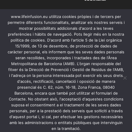
www.lifeinfusion.eu utilitza cookies pròpies i de tercers per
permetre diferents funcionalitats, analitzar els nostres serveis i
mostrar possibilitats addicionals d'acord a les teves
preferències i hàbits de navegació. Pots llegir més en la nostra
política de cookies. D'acord amb l'article 5 de la Llei orgànica
15/1999, de 13 de desembre, de protecció de dades de
caràcter personal, els informem que les seves dades personals
seran recollides, incorporades i tractades des de l'Àrea
Metropolitana de Barcelona (AMB). L'òrgan responsable del
Contacte
fitxer és la Direcció de Prevenció i Gestió de Residus de l'AMB,
i l'adreça on la persona interessada pot exercir els seus drets
Avís legal
d'accés, rectificació, cancel·lació i oposició de manera
Accessibilitat
presencial és C. 62, núm. 16-18, Zona Franca, 08040
Barcelona, ​​encara que també pot utilitzar el formulari de
Cookies i política de privacitat
Contacte. No obstant això, l'acceptació d'aquestes condicions
suposa el consentiment a el tractament de les seves dades
personals, per a la prestació dels serveis que sol·liciti a través
d'aquest portal i, si cal, per efectuar les gestions necessàries
amb les administracions o entitats públiques que intervinguin
en la tramitació.
© Copyright 2021