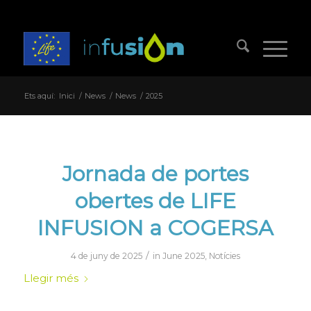
Ets aquí:
Inici
/
News
/
News
/
2025
Jornada de portes
obertes de LIFE
INFUSION a COGERSA
/
4 de juny de 2025
in
June 2025
,
Notícies
Llegir més