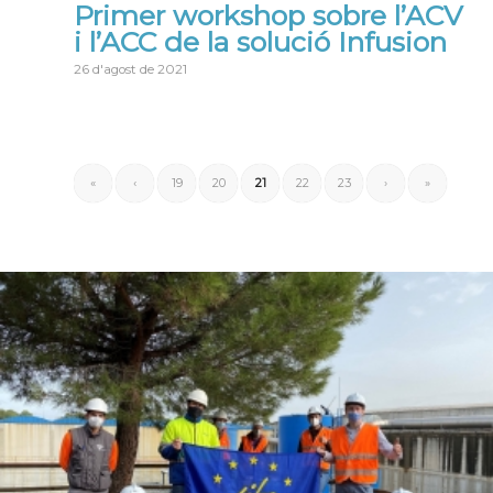
Primer workshop sobre l’ACV
i l’ACC de la solució Infusion
26 d'agost de 2021
«
‹
19
20
21
22
23
›
»