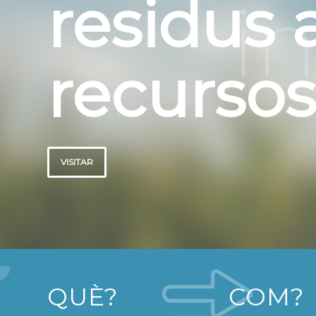
idus a
ursos
QUÈ?
COM?