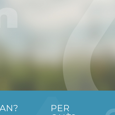
AN?
PER