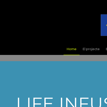
Home
El projecte
LIFE INF