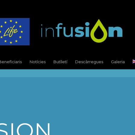
Beneficiaris
Notícies
Butlletí
Descàrregues
Galeria
USION