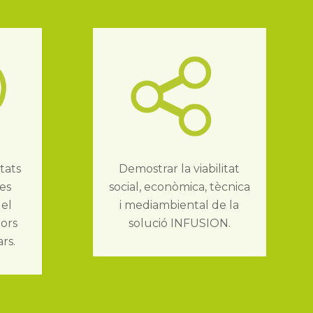
tats
Demostrar la viabilitat
res
social, econòmica, tècnica
 el
i mediambiental de la
tors
solució INFUSION.
rs.