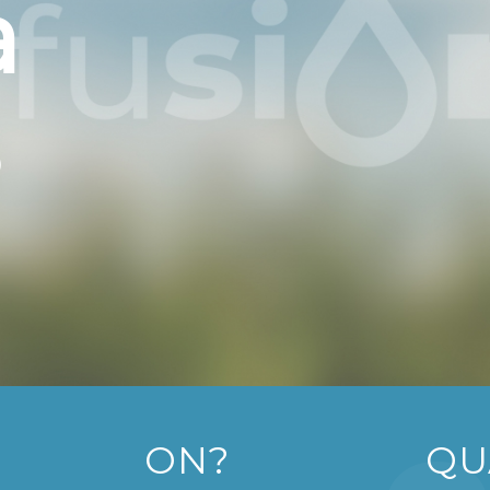
ON?
QU