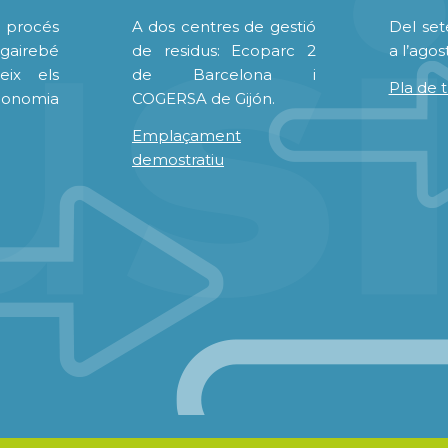
rocés
A dos centres de gestió
Del se
gairebé
de residus: Ecoparc 2
a l’agos
eix els
de Barcelona i
Pla de t
economia
COGERSA de Gijón.
Emplaçament
demostratiu