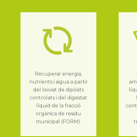
Recuperar energia,
nutrients i aigua a partir
amb
del lixiviat de dipòsits
líq
controlats i del digestat
líquid de la fracció
cont
orgànica de residu
municipal (FORM).
t