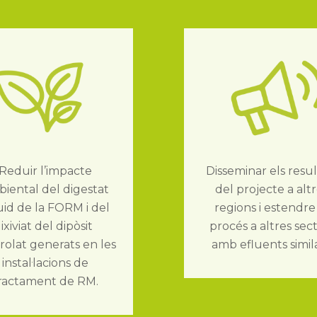
Reduir l’impacte
Disseminar els resul
iental del digestat
del projecte a alt
uid de la FORM i del
regions i estendre
lixiviat del dipòsit
procés a altres sec
rolat generats en les
amb efluents simila
instal·lacions de
ractament de RM.