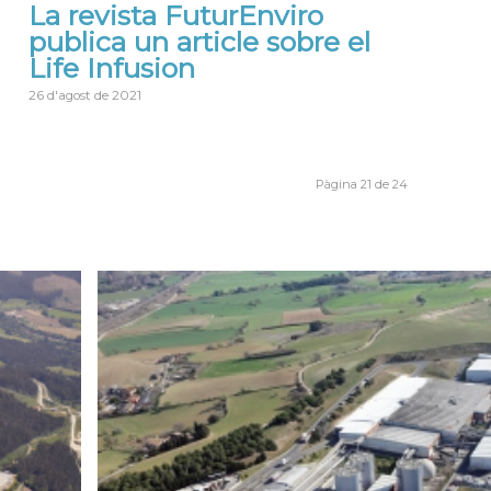
La revista FuturEnviro
publica un article sobre el
Life Infusion
26 d'agost de 2021
Pàgina 21 de 24