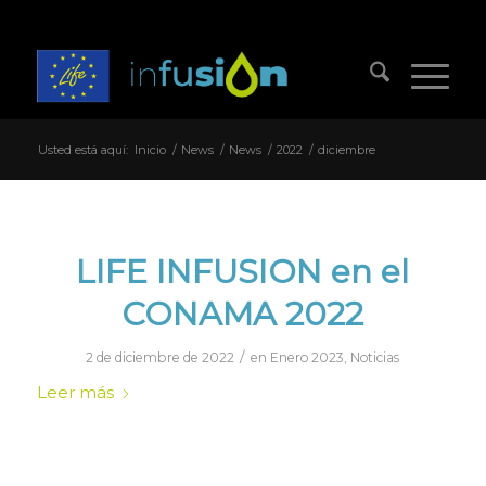
Usted está aquí:
Inicio
/
News
/
News
/
2022
/
diciembre
LIFE INFUSION en el
CONAMA 2022
/
2 de diciembre de 2022
en
Enero 2023
,
Noticias
Leer más