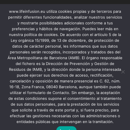
www.lifeinfusion.eu utiliza cookies propias y de terceros para
permitir diferentes funcionalidades, analizar nuestros servicios
y mostrarte posibilidades adicionales conforme a tus
preferencias y hábitos de navegación. Puedes leer más en
nuestra política de cookies. De acuerdo con el artículo 5 de la
Ley orgánica 15/1999, de 13 de diciembre, de protección de
datos de carácter personal, les informamos que sus datos
personales serán recogidos, incorporados y tratados des del
Área Metropolitana de Barcelona (AMB). El órgano responsable
Contacto
del fichero es la Dirección de Prevención y Gestión de
Residuos de l’AMB, y la dirección donde la persona interesada
Aviso legal
puede ejercer sus derechos de acceso, rectificación,
Accesibilidad
cancelación y oposición de manera presencial es C. 62, núm.
16-18, Zona Franca, 08040 Barcelona, aunque también puede
Cookies y política de privacidad
utilizar el formulario de Contacto. Sin embargo, la aceptación
de estas condiciones supone el consentimiento al tratamiento
de sus datos personales, para la prestación de los servicios
que solicite a través de este portal y, si fuera preciso, para
efectuar las gestiones necesarias con las administraciones o
entidades públicas que intervengan en la tramitación.
© Copyright 2021