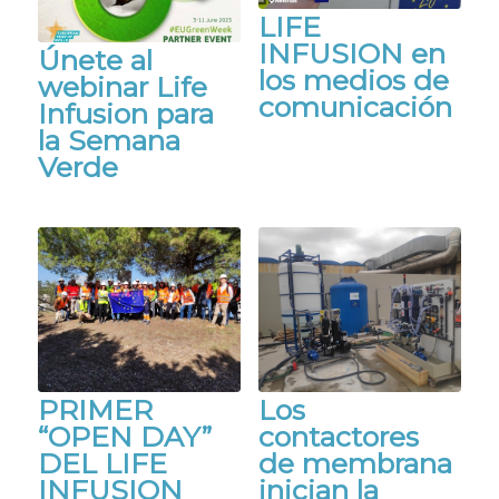
LIFE
INFUSION en
Únete al
los medios de
webinar Life
comunicación
Infusion para
la Semana
Verde
PRIMER
Los
“OPEN DAY”
contactores
DEL LIFE
de membrana
INFUSION
inician la