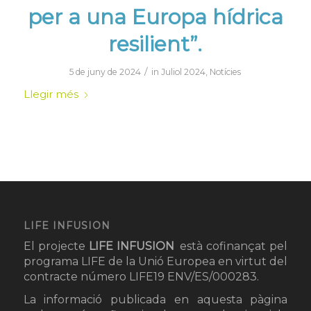
per a una Europa hídrica
resilient”.
/
5 de juny de 2024
in
Juliol 2024
,
Notícies
Llegir més
LIFE INFUSION
El projecte
LIFE INFUSION
està cofinançat pel
programa LIFE de la Unió Europea en virtut del
contracte número LIFE19 ENV/ES/000283.
La informació publicada en aquesta pàgina