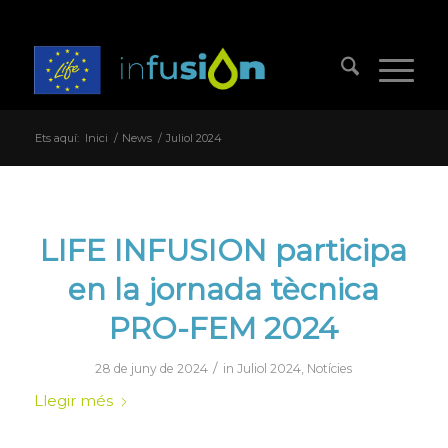
Ets aquí:
Inici
/
News
/
Juliol 2024
LIFE INFUSION participa
en la jornada tècnica
PRO-FEM 2024
/
28 de juny de 2024
in
Juliol 2024
,
Notícies
Llegir més