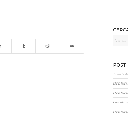
CERC
POST
Jornada d
LIFE INFU
LIFE INFU
Com són le
LIFE INFU