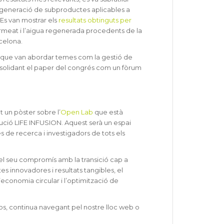
la generació de subproductes aplicables a
 Es van mostrar els
resultats obtinguts per
rmeat i l’aigua regenerada procedents de la
celona.
 que van abordar temes com la gestió de
consolidant el paper del congrés com un fòrum
 un pòster sobre l’
Open Lab
que està
olució LIFE INFUSION. Aquest serà un espai
s de recerca i investigadors de tots els
l seu compromís amb la transició cap a
 innovadores i resultats tangibles, el
economia circular i l’optimització de
os, continua navegant pel nostre lloc web o