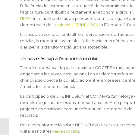
l’eficiència del sistema en la reducció de contaminants i 
l’agricultura, contribuint directament a l’economia circular.
l’IRTA
en relació amb l’ús de productes com la purga, el pe
demostració de la
solució LIFE INFUSION
a l’Ecoparc 2, Bar
La sessió va comptar amb altres intervencions destacades
residus, la mobilitat sostenible i l’eficiència energètica, 
clau per a la transformació urbana sostenible.
Un pas més cap a l’economia circular
També cal destacar la participació de COGERSA mitjançant
engegant a les seves instal·lacions, i on es demostrarà la s
d’innovació obert a la col·laboració entre empreses, centre
àmbits de l’economia circular.
La participació de LIFE INFUSION al CONAMA2024 reforça e
models de gestió de residus més sostenibles. Amb propostes
projecte es posiciona com un referent en la promoció de l’
recursos.
Per a més informació sobre LIFE INFUSION i els seus avenç
Com són les aigües
visita les nostres
xarxes socials
.
residuals de