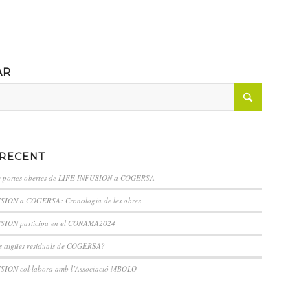
AR
 RECENT
e portes obertes de LIFE INFUSION a COGERSA
SION a COGERSA: Cronologia de les obres
SION participa en el CONAMA2024
s aigües residuals de COGERSA?
SION col·labora amb l’Associació MBOLO