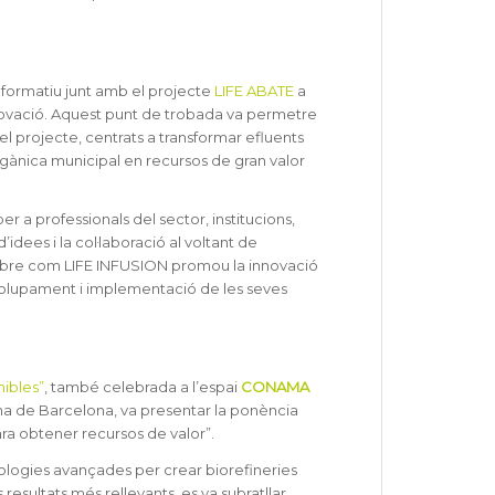
nformatiu junt amb el projecte
LIFE ABATE
a
nnovació. Aquest punt de trobada va permetre
del projecte, centrats a transformar efluents
rgànica municipal en recursos de gran valor
er a professionals del sector, institucions,
idees i la col·laboració al voltant de
 sobre com LIFE INFUSION promou la innovació
envolupament i implementació de les seves
ibles”
, també celebrada a l’espai
CONAMA
ana de Barcelona, va presentar la ponència
ara obtener recursos de valor”.
logies avançades per crear biorefineries
 resultats més rellevants, es va subratllar