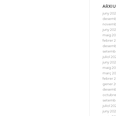
ARXIU
juny 20
desemb
novemb
juny 20
maig 2
febrer 
desemb
setemb
juliol 20
juny 20
maig 2
març 2
febrer 
gener 2
desemb
octubre
setemb
juliol 20
juny 20