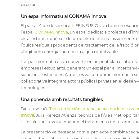
circular.
Un espai informatiu al CONAMA Innova
El passat 4 de desembre, LIFE INFUSION va tenir un espai i
l’espai
CONAMA Innova
, un espai dedicat a projectes d’i
als assistents conèixer de prop els objectius i assoliments 
líquids residuals procedents del tractament de la fracció o
afegit com energia, nutrients i aigua reutilitzable.
L’espai informatiu es va convertir en un punt clau d’interès p
empreses i estudiants, generant un espai per a l’intercanvi d’
solucions sostenibles. A més, es va compartir informació
col·laborativa integrant actors públics i privats en el des
tecnologies.
Una ponència amb resultats tangibles
Dins la sessió
“Transformación urbana hacia modelos sosten
Innova
, Julia Hereza Atienza, tècnica de l’Àrea Metropolit
“Life Infusion, revolucionando el tratamiento de residuos p
La presentació va destacar com el projecte combina tecno
urbanes, tancant el cercle entre residus i recursos. Entre els