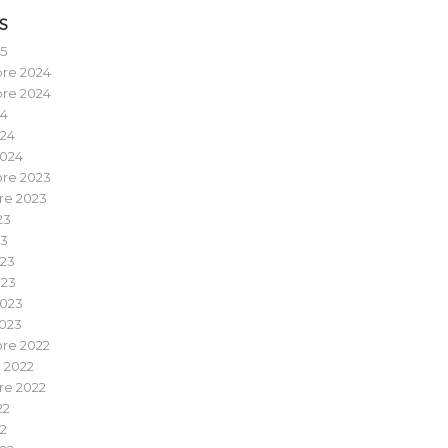
S
25
re 2024
re 2024
24
024
2024
re 2023
re 2023
23
23
023
023
2023
023
re 2022
 2022
re 2022
22
22